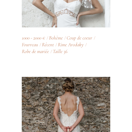
1000 - 2000 €
Bohème
Coup de coeur
Fourreau
Récent
Rime Arodaky
Robe de mariée
Taille 36