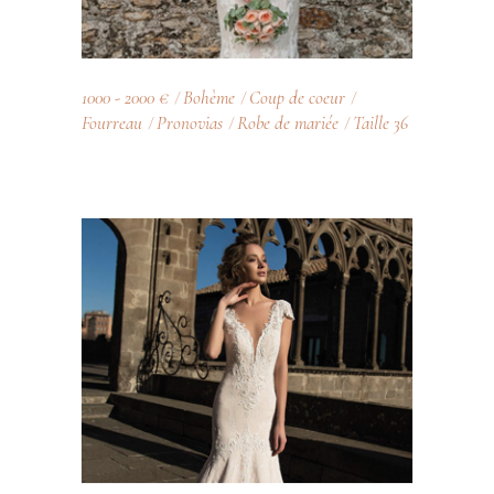
1000 - 2000 €
Bohème
Coup de coeur
Fourreau
Pronovias
Robe de mariée
Taille 36