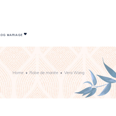
LOG MARIAGE
Home
•
Robe de mariée
•
Vera Wang