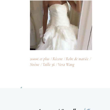
2000€ et plus
Récent
Robe de mariée
Sirène
Taille 36
Vera Wang